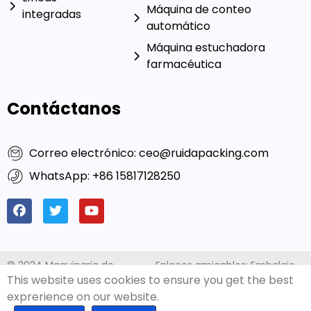
Máquina de conteo
integradas
automático
Máquina estuchadora
farmacéutica
Contáctanos
Correo electrónico: ceo@ruidapacking.com
WhatsApp: +86 15817128250
© 2024 Maquinaria de
Enlaces amigables:
Embalaje
This website uses cookies to ensure you get the best
embalaje Ruida Co., Limitado.
rico
|
Fabricantes de
Todos los derechos
máquinas de llenado de
exprerience on our website.
reservados. |
política de
cápsulas