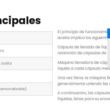
ncipales
El principio de funcionamie
aceite implica los siguient
Cápsula de llenado de líqui
ora
retención de cápsulas de l
Máquina llenadora de cápsu
, bolita
líquido a cada cápsula me
Una vez llena
,
la máquina ll
generalmente uniendo las 
personalizable)
A continuación,
las cápsula
líquidas
, listas para su en