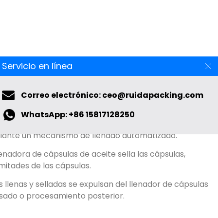
nto de la máquina llenadora de cápsulas líquidas de
Servicio en línea
es cuatro pasos clave:
do Coloque las cápsulas vacías en la sección de
Correo electrónico: ceo@ruidapacking.com
a máquina.
WhatsApp: +86 15817128250
las de aceite
:
se bombea una cantidad precisa de
diante un mecanismo de llenado automatizado
.
enadora de cápsulas de aceite sella las cápsulas
,
mitades de las cápsulas
.
s llenas y selladas se expulsan del llenador de cápsulas
vasado o procesamiento posterior.