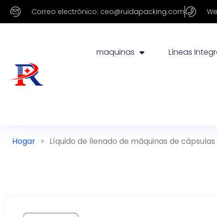
Correo electrónico: ceo@ruidapacking.com
We
maquinas
Líneas Integ
Hogar
>
Líquido de llenado de máquinas de cápsulas