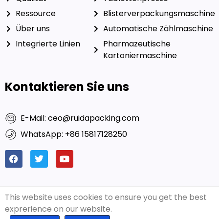
Ressource
Blisterverpackungsmaschine
Über uns
Automatische Zählmaschine
Integrierte Linien
Pharmazeutische
Kartoniermaschine
Kontaktieren Sie uns
E-Mail: ceo@ruidapacking.com
WhatsApp: +86 15817128250
This website uses cookies to ensure you get the best
© 2026 Ruida Packing
Freundliche Links:
Reichhaltige
Machinery Co., Ltd. Alle Rechte
Verpackung
|
Hersteller von
exprerience on our website.
vorbehalten. |
Kapselfüllmaschinen