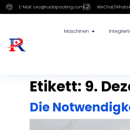
E-Mail: ceo@ruidapacking.com
WeChat/WhatsAp
Maschinen
Integriert
Etikett:
9. De
Die Notwendigke