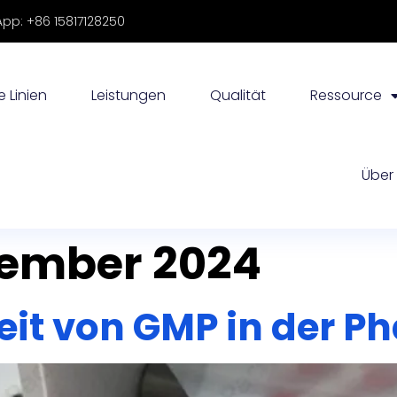
p: +86 15817128250
e Linien
Leistungen
Qualität
Ressource
zember 2024
Über
it von GMP in der P