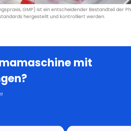
armamaschine mit
ngen?
n!
n
Produkte