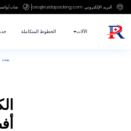
البريد الإلكتروني: ceo@ruidapacking.com
شات/واتساب: +86 50
الآلات
الخطوط المتكاملة
خدم
بيت
الك
أف