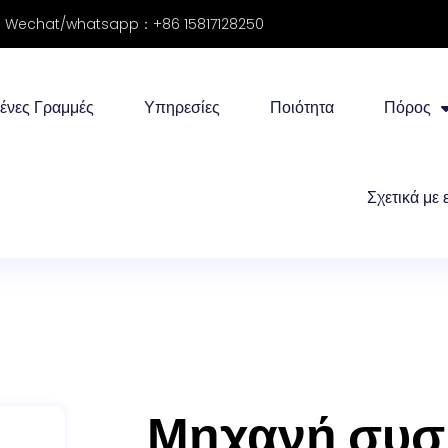
Wechat/whatsapp：+86 15817128250
ένες Γραμμές
Υπηρεσίες
Ποιότητα
Πόρος
Σχετικά με 
Μηχανή συσ