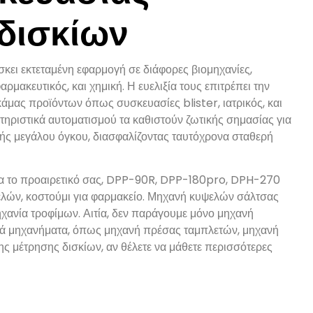
δισκίων
σκει εκτεταμένη εφαρμογή σε διάφορες βιομηχανίες,
μακευτικός, και χημική. Η ευελιξία τους επιτρέπει την
άμας προϊόντων όπως συσκευασίες blister, ιατρικός, και
ακτηριστικά αυτοματισμού τα καθιστούν ζωτικής σημασίας για
ς μεγάλου όγκου, διασφαλίζοντας ταυτόχρονα σταθερή
για το προαιρετικό σας, DPP-90R, DPP-180pro, DPH-270
λών, κοστούμι για φαρμακείο. Μηχανή κυψελών σάλτσας
ανία τροφίμων. Αιτία, δεν παράγουμε μόνο μηχανή
κά μηχανήματα, όπως μηχανή πρέσας ταμπλετών, μηχανή
μέτρησης δισκίων, αν θέλετε να μάθετε περισσότερες