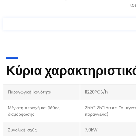
τσ
Κύρια χαρακτηριστικ
Παραγωγική Ικανότητα
11220PCS/h
Μέγιστη περιοχή και βάθος
255*125*15mm Το μέγιστ
διαμόρφωσης
παραγγελία)
Συνολική ισχύς
7,0kW