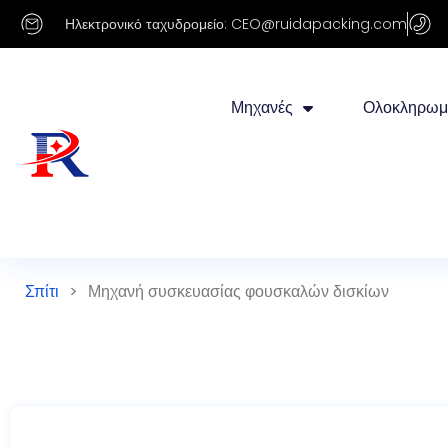
Ηλεκτρονικό ταχυδρομείο: CEO@ruidapacking.com
Μηχανές
Ολοκληρωμ
Σπίτι
>
Μηχανή συσκευασίας φουσκαλών δισκίων