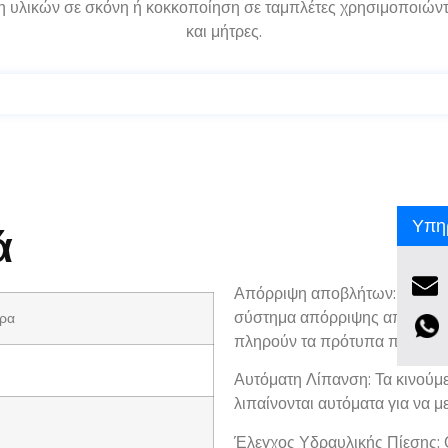
εση υλικών σε σκόνη ή κοκκοποίηση σε ταμπλέτες χρησιμοποιών
και μήτρες.
Υπηρ
ά
Απόρριψη αποβλήτων: Οι πρέσ
σύστημα απόρριψης απορριμμά
ώρα
πληρούν τα πρότυπα ποιότητα
Αυτόματη Λίπανση: Τα κινούμεν
λιπαίνονται αυτόματα για να 
Έλεγχος Υδραυλικής Πίεσης: 