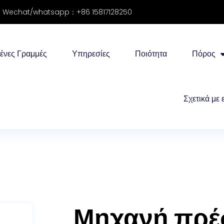
Wechat/whatsapp：+86 15817128250
ένες Γραμμές
Υπηρεσίες
Ποιότητα
Πόρος
Σχετικά με 
Μηχανή πρέ