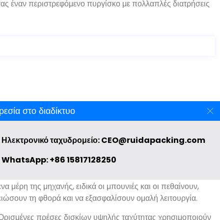
τας έναν περιστρεφόμενο πυργίσκο με πολλαπλές διατρήσεις
εσία στο διαδίκτυο
Ηλεκτρονικό ταχυδρομείο: CEO@ruidapacking.com
ες ταμπλετών υψηλής ταχύτητας είναι εξοπλισμένες με
των που εντοπίζει και απορρίπτει τυχόν ταμπλέτες που δεν
WhatsApp: +86 15817128250
ς, όπως το λάθος βάρος, σκληρότητα, ή εμφάνιση.
α μέρη της μηχανής, ειδικά οι μπουνιές και οι πεθαίνουν,
μειώσουν τη φθορά και να εξασφαλίσουν ομαλή λειτουργία.
Ορισμένες πρέσες δισκίων υψηλής ταχύτητας χρησιμοποιούν