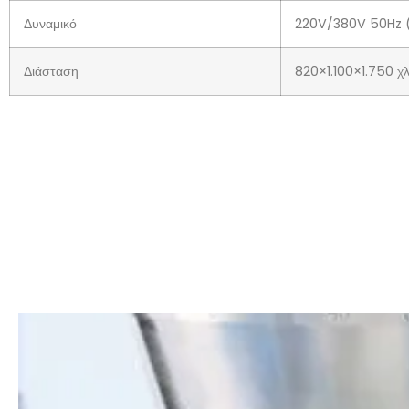
Δυναμικό
220V/380V 50Hz 
Διάσταση
820×1.100×1.750 χ