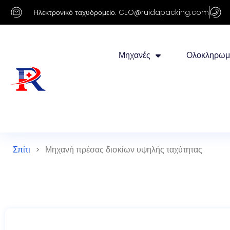
Ηλεκτρονικό ταχυδρομείο: CEO@ruidapacking.com
Μηχανές
Ολοκληρωμ
Σπίτι
>
Μηχανή πρέσας δισκίων υψηλής ταχύτητας