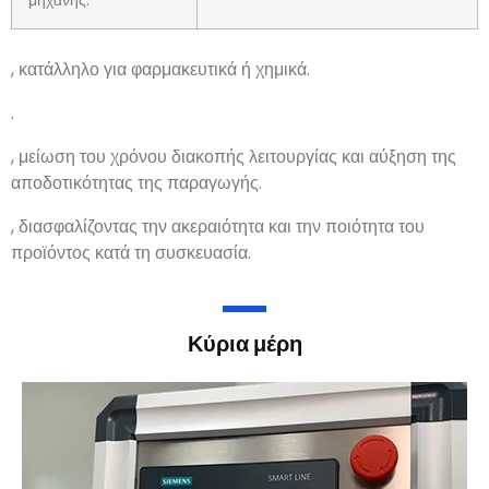
Ισχύς:
380/220V/50Hz (προσαρμόσιμο)
Συνολικό μέγεθος
3500×740×1680 χιλ.
μηχανής:
Μηχανή συσκευασίας blister εργοστασιακής τιμής
πολλαπλών λειτουργιών παρέχει ήπιο χειρισμό των
προϊόντων κατά τη διαδικασία συσκευασίας
, κατάλληλο για
φαρμακευτικά ή χημικά.
Η συσκευασία της μηχανής συσκευασίας μπλίστερ μπορεί
να φιλοξενήσει διάφορα υλικά συσκευασίας και σχήματα
.
Τα πλαστικά μηχανήματα συσκευασίας blister είναι σχετικά
εύκολο να συντηρηθούν και να καθαριστούν
, μείωση του
χρόνου διακοπής λειτουργίας και αύξηση της
αποδοτικότητας της παραγωγής.
Η θερμομορφοποίηση της μηχανής συσκευασίας blister