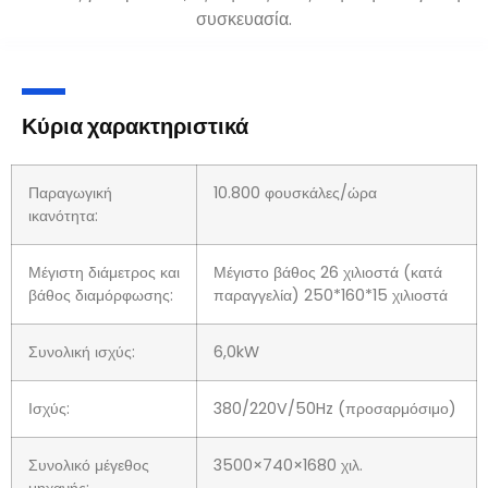
θέρμανση
, σχηματίζοντας, και σφράγιση στρώσεων
πλαστικού και αλουμινίου μεταξύ τους για τη δημιουργία
σφραγισμένων τσέπες για προϊόντα, εξασφαλίζοντας
ασφαλή και υγιεινή συσκευασία.
Κύρια χαρακτηριστικά
Παραγωγική
10.800 φουσκάλες/ώρα
ικανότητα:
Μέγιστη διάμετρος και
Μέγιστο βάθος 26 χιλιοστά (κατά
βάθος διαμόρφωσης:
παραγγελία) 250*160*15 χιλιοστά
Συνολική ισχύς:
6,0kW